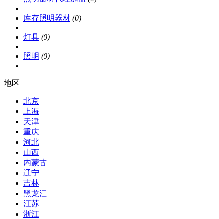
库存照明器材
(0)
灯具
(0)
照明
(0)
地区
北京
上海
天津
重庆
河北
山西
内蒙古
辽宁
吉林
黑龙江
江苏
浙江