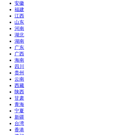
安徽
福建
江西
山东
河南
湖北
湖南
广东
广西
海南
四川
贵州
云南
西藏
陕西
甘肃
青海
宁夏
新疆
台湾
香港