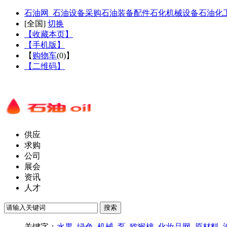
石油网_石油设备采购石油装备配件石化机械设备石油化
[
全国
]
切换
【收藏本页】
【手机版】
【
购物车
(
0
)】
【二维码】
供应
求购
公司
展会
资讯
人才
关键字：
水果
绿色
机械
泵
猕猴桃
化妆品网
原材料