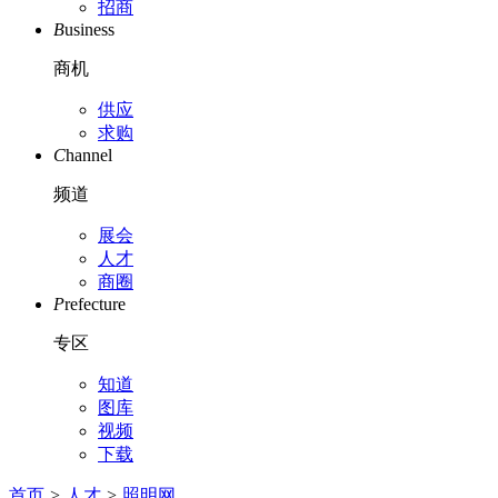
招商
B
usiness
商机
供应
求购
C
hannel
频道
展会
人才
商圈
P
refecture
专区
知道
图库
视频
下载
首页
>
人才
>
照明网