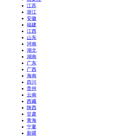
江苏
浙江
安徽
福建
江西
山东
河南
湖北
湖南
广东
广西
海南
四川
贵州
云南
西藏
陕西
甘肃
青海
宁夏
新疆