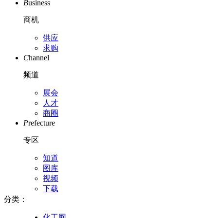
B
usiness
商机
供应
求购
C
hannel
频道
展会
人才
商圈
P
refecture
专区
知道
图库
视频
下载
分类：
化工网