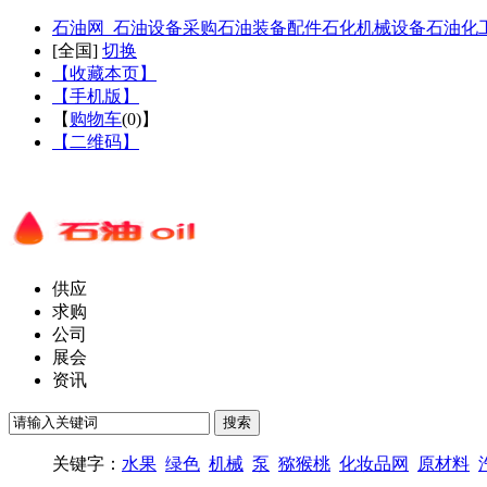
石油网_石油设备采购石油装备配件石化机械设备石油化
[
全国
]
切换
【收藏本页】
【手机版】
【
购物车
(
0
)】
【二维码】
供应
求购
公司
展会
资讯
关键字：
水果
绿色
机械
泵
猕猴桃
化妆品网
原材料