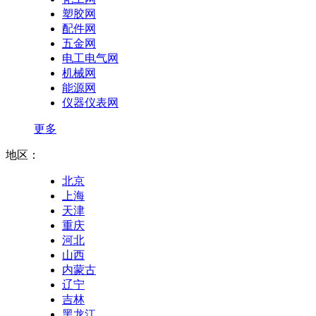
塑胶网
配件网
五金网
电工电气网
机械网
能源网
仪器仪表网
更多
地区：
北京
上海
天津
重庆
河北
山西
内蒙古
辽宁
吉林
黑龙江