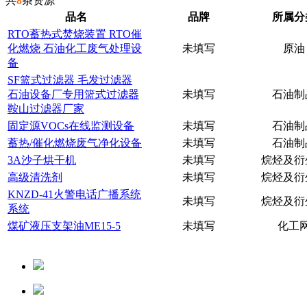
共
8
条资源
品名
品牌
所属分
RTO蓄热式焚烧装置 RTO催
化燃烧 石油化工废气处理设
未填写
原油
备
SF篮式过滤器 毛发过滤器
石油设备厂专用篮式过滤器
未填写
石油制
鞍山过滤器厂家
固定源VOCs在线监测设备
未填写
石油制
蓄热/催化燃烧废气净化设备
未填写
石油制
3A沙子烘干机
未填写
烷烃及衍
高级清洗剂
未填写
烷烃及衍
KNZD-41火警电话广播系统
未填写
烷烃及衍
系统
煤矿液压支架油ME15-5
未填写
化工